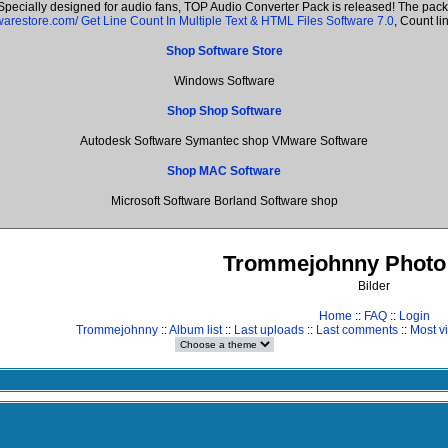
 Specially designed for audio fans, TOP Audio Converter Pack is released! The pa
twarestore.com/
Get Line Count In Multiple Text & HTML Files Software 7.0
, Count l
Shop Software Store
Windows Software
Shop Shop Software
Autodesk Software Symantec shop VMware Software
Shop MAC Software
Microsoft Software Borland Software shop
Trommejohnny Photo 
Bilder
Home
::
FAQ
::
Login
Trommejohnny
::
Album list
::
Last uploads
::
Last comments
::
Most v