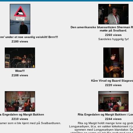
Den amerikanske bluesartisten Sherman R
møtte på Svalbard.
2260 views
n’ under et noe uvanlig veiskilt! Brrrr!!!
Særdeles hyggelig fyr!
2180 views
Wow!!!
2188 views
Kåre Virud og Baard Slagsvo
2220 views
ta Engedalen og Margit Bakken
Rita Engedalen og Margit Bakken i L
2210 views
2244 views
damer som vi ble kjent med på Svalbardturen.
Rita og Margit holdt mange lune og gode
Longyearbyen, bl.a. en vakker kirkekonsert i 
sammen med Longyearbyen blandakor. De h
utstråling og varme og tok like godt med seg