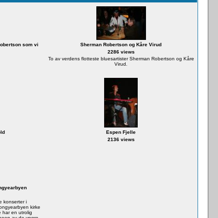
obertson som vi
Sherman Robertson og Kåre Virud
2286 views
To av verdens flotteste bluesartister Sherman Robertson og Kåre
Virud.
ld
Espen Fjelle
2136 views
ongyearbyen
 konserter i
Longyearbyen kirke
ar en utrolig
 noen av de yngre