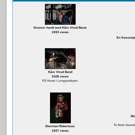
Groover hardt med Kåre Virud Band.
2393 views
En frossenpin
Kåre Virud Band
2428 views
På Huset i Longyearbyen.
Ri
To flotte blues
Sherman Robertson.
2207 views