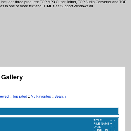
ck includes three products: TOP MP3 Cutter Joiner, TOP Audio Converter and TOP
ines in one or more text and HTML files.Support Windows all
Gallery
iewed
::
Top rated
::
My Favorites
::
Search
TITLE
+
-
FILE NAME
+
-
DATE
+
-
POSITION
+
-